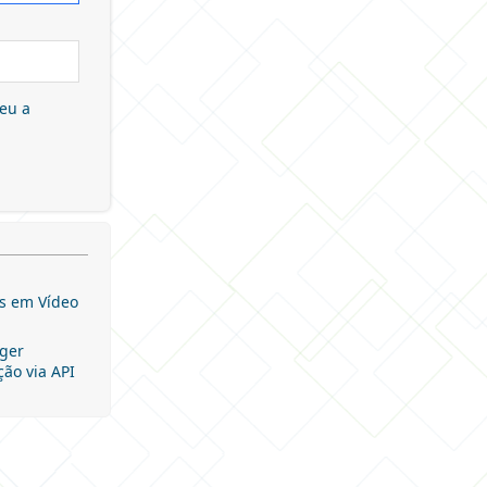
eu a
as em Vídeo
ger
ão via API