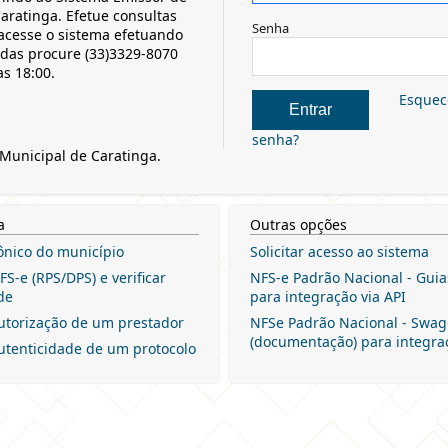
aratinga. Efetue consultas
Senha
acesse o sistema efetuando
idas procure (33)3329-8070
as 18:00.
Esquec
senha?
 Municipal de Caratinga.
a
Outras opções
rônico do município
Solicitar acesso ao sistema
S-e (RPS/DPS) e verificar
NFS-e Padrão Nacional - Gui
de
para integração via API
utorização de um prestador
NFSe Padrão Nacional - Swag
(documentação) para integraç
utenticidade de um protocolo