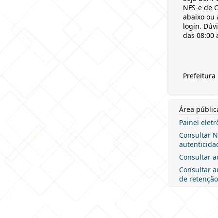
NFS-e de C
abaixo ou 
login. Dúv
das 08:00 
Prefeitura
Área públic
Painel elet
Consultar NF
autenticida
Consultar a
Consultar a
de retenção