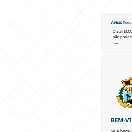
Aviso:
Desc
O SISTEMA 
não poderá
si...
BEM-V
Seja bem-v